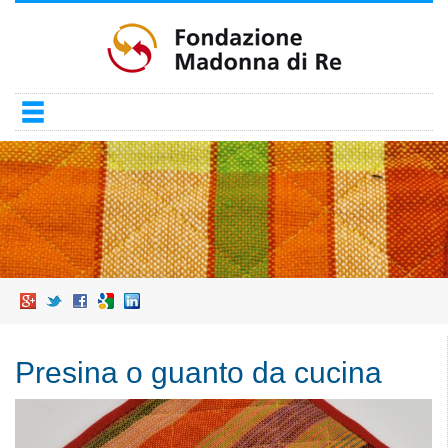
Salta
al
contenuto
principale
Presina o guanto da cucina