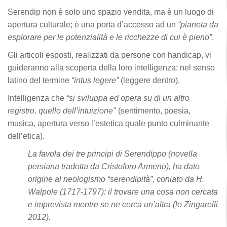
Serendip non è solo uno spazio vendita, ma è un luogo di
apertura culturale; è una porta d’accesso ad un
“pianeta da
esplorare per le potenzialità e le ricchezze di cui è pieno”
.
Gli articoli esposti, realizzati da persone con handicap, vi
guideranno alla scoperta della loro intelligenza: nel senso
latino del termine
“intus legere”
(leggere dentro).
Intelligenza che
“si sviluppa ed opera su di un altro
registro, quello dell’intuizione"
(sentimento, poesia,
musica, apertura verso l’estetica quale punto culminante
dell’etica).
La favola dei tre principi di Serendippo (novella
persiana tradotta da Cristoforo Armeno), ha dato
origine al neologismo “serendipità”, coniato da H.
Walpole (1717-1797): il trovare una cosa non cercata
e imprevista mentre se ne cerca un’altra (lo Zingarelli
2012).